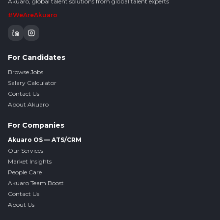
Akuaro, global talent solutions from global talent experts
#WeAreAkuaro
For Candidates
Browse Jobs
Salary Calculator
Contact Us
About Akuaro
For Companies
Akuaro OS — ATS/CRM
Our Services
Market Insights
People Care
Akuaro Team Boost
Contact Us
About Us