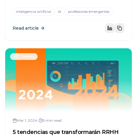
profesiones innovadoras que están surgiendo
gracias a la IA.
inteligencia artificial
IA
profesiones emergentes
Read article
HR Trends
Mar 1, 2024
•
5 min read
5 tendencias que transformarán RRHH