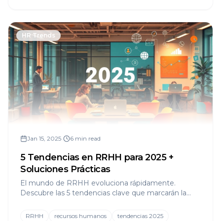
HR Trends
Jan 15, 2025
•
6 min read
5 Tendencias en RRHH para 2025 +
Soluciones Prácticas
El mundo de RRHH evoluciona rápidamente.
Descubre las 5 tendencias clave que marcarán la
diferencia para empresas y profesionales del talento
en 2025.
RRHH
recursos humanos
tendencias 2025