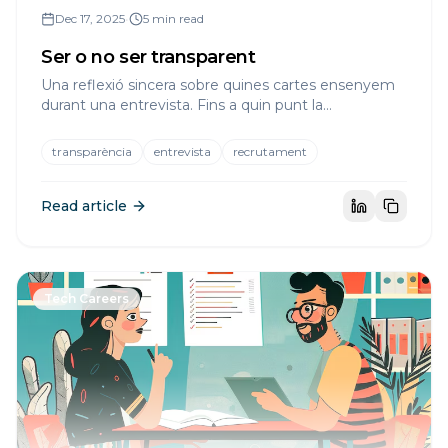
Dec 17, 2025
•
5 min read
Ser o no ser transparent
Una reflexió sincera sobre quines cartes ensenyem
durant una entrevista. Fins a quin punt la
transparència et beneficia com a candidat i com a
empresa?
transparència
entrevista
recrutament
Read article
Tech Careers