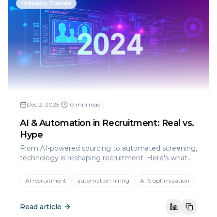
Industry Trends
Dec 2, 2025
•
10 min read
AI & Automation in Recruitment: Real vs.
Hype
From AI-powered sourcing to automated screening,
technology is reshaping recruitment. Here's what
hiring managers and candidates need to know.
AI recruitment
automation hiring
ATS optimization
Read article